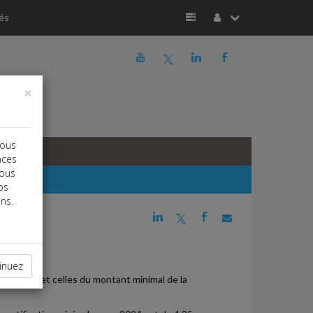
és
r
a
j
b
×
vous
nces
vous
os
ns.
j
a
b
inuez
par ricochet celles du montant minimal de la