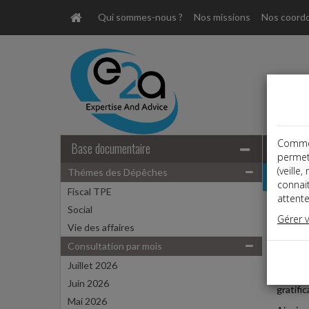
Qui sommes-nous ?
Nos missions
Nos coord
Comme t
Base documentaire
permet
(veille
Thémes des Dépêches
Dépêche
connai
Fiscal TPE
attente
Social
Social,
Gérer 
Date: 
Vie des affaires
GRATI
Consultation par mois
Juillet 2026
La reva
Juin 2026
gratific
Mai 2026