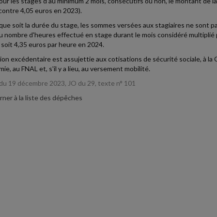
pour les stages d'au minimum 2 mois, consécutifs ou non, le montant de la
contre 4,05 euros en 2023).
que soit la durée du stage, les sommes versées aux stagiaires ne sont p
du nombre d'heures effectué en stage durant le mois considéré multiplié 
, soit 4,35 euros par heure en 2024.
tion excédentaire est assujettie aux cotisations de sécurité sociale, à la 
ie, au FNAL et, s'il y a lieu, au versement mobilité.
du 19 décembre 2023, JO du 29, texte n° 101
ner à la liste des dépêches