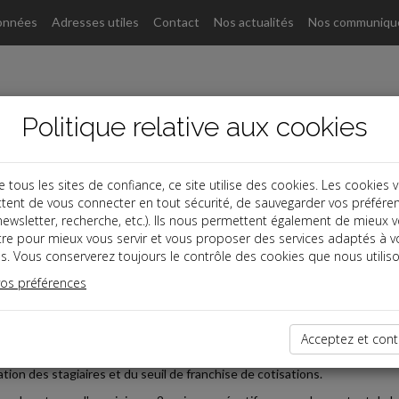
onnées
Adresses utiles
Contact
Nos actualités
Nos communiqu
Politique relative aux cookies
ous les sites de confiance, ce site utilise des cookies. Les cookies 
tent de vous connecter en tout sécurité, de sauvegarder vos préfére
, newsletter, recherche, etc.). Ils nous permettent également de mieux 
s
tre pour mieux vous servir et vous proposer des services adaptés à v
s. Vous conserverez toujours le contrôle des cookies que nous utiliso
 Paye
vos préférences
2024-01-31
FICATION DES STAGIAIRES EN 2024
Acceptez et cont
er
lorisation du plafond de la sécurité sociale au 1
janvier 2024 a entraîné 
ation des stagiaires et du seuil de franchise de cotisations.