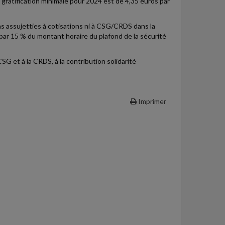
 gratification minimale pour 2024 est de 4,35 euros par
as assujetties à cotisations ni à CSG/CRDS dans la
par 15 % du montant horaire du plafond de la sécurité
CSG et à la CRDS, à la contribution solidarité
Imprimer