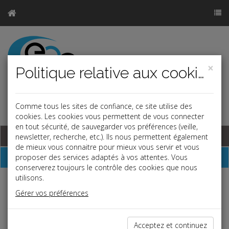
×
Politique relative aux cookies
Comme tous les sites de confiance, ce site utilise des
r
a
j
b
cookies. Les cookies vous permettent de vous connecter
en tout sécurité, de sauvegarder vos préférences (veille,
Base documentaire
newsletter, recherche, etc.). Ils nous permettent également
de mieux vous connaitre pour mieux vous servir et vous
Dépêches
proposer des services adaptés à vos attentes. Vous
conserverez toujours le contrôle des cookies que nous
utilisons.
j
a
b
Gérer vos préférences
Vie des affaires
Date: 2024-12-18
L'IA AU SERVICE DES ENTREPRISES : GUIDES
Acceptez et continuez