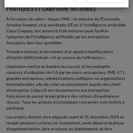
PRATIQUES ET CAMPAGNE NATIONALE
À l'occasion du salon « Impact PME » le ministre de l'Économie,
Antoine Armand, et la secrétaire d'État à l'Intelligence artificielle,
Clara Chappaz, ont annoncé trois mesures pour faciliter
l'adoption de l'intelligence artificielle par les entreprises
françaises dans leur quotidien.
Première mesure, le lancement d'un appel à manifestation
d'intérêt (AMI) intitulé « IA au service de l'efficience ».
L'opération mettra en lumière les succès et les exemples
concrets d'utilisation de l'IA par les micro-entreprises, PME, ETI,
grandes entreprises, administrations publiques ou organisations
internationales, afin de créer un mouvement auprès des chefs
d'entreprise. L'objectif est de permettre aux entreprises
françaises de passer le pas grâce à des retours d'expériences
réussis. Tous les acteurs économiques concernés sont invités à
participer.
Les projets doivent être déposés avant le 31 décembre 2024 et
remplir plusieurs critères et, notamment, avoir dépassé la phase
d'expérimentation, être en phase de déploiement, et être